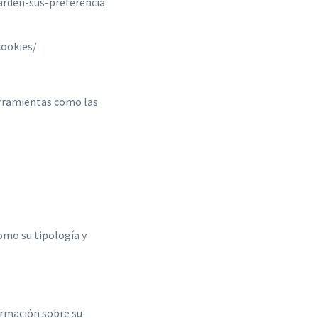
arden-sus-preferencia
cookies/
erramientas como las
como su tipología y
ormación sobre su