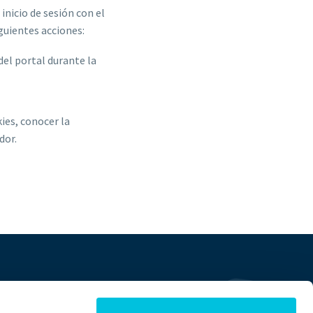
 inicio de sesión con el
guientes acciones:
del portal durante la
ies, conocer la
dor.
Contacto
Legales