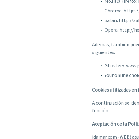
Mozilla Firefox
Chrome: https:
Safari: http://
Opera: http://h
Además, también puede
siguientes:
Ghostery: www.
Your online cho
Cookies utilizadas en
A continuación se iden
función:
Aceptación de la Polít
idamar.com (WEB) asum