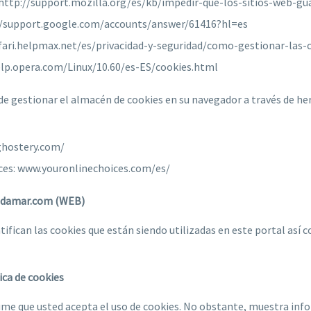
: http://support.mozilla.org/es/kb/impedir-que-los-sitios-web-gu
//support.google.com/accounts/answer/61416?hl=es
safari.helpmax.net/es/privacidad-y-seguridad/como-gestionar-las-
elp.opera.com/Linux/10.60/es-ES/cookies.html
 gestionar el almacén de cookies en su navegador a través de h
ghostery.com/
ices: www.youronlinechoices.com/es/
 idamar.com (WEB)
tifican las cookies que están siendo utilizadas en este portal así 
ica de cookies
e que usted acepta el uso de cookies. No obstante, muestra inf