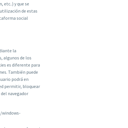
 etc..) y que se
utilización de estas
ataforma social
diante la
s, algunos de los
kies es diferente para
nes. También puede
suario podrá en
ed permitir, bloquear
s del navegador
es/windows-