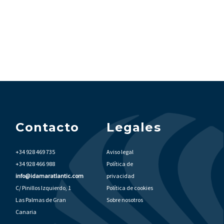
Contacto
Legales
+34 928 469 735
Aviso legal
+34 928 466 988
Política de
info@idamaratlantic.com
privacidad
C/ Pinillos Izquierdo, 1
Política de cookies
Las Palmas de Gran
Sobre nosotros
Canaria